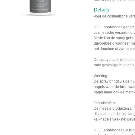
Details
Voor de cosmetische ver
HFL Laboratories gepaten
cosmetische verzorging va
Mede kan de spray gebru
Bijvoorbeeld wanneer men
het douchen of zwemmen 
De spray maakt de huid e
rode gevoelige huid en 
Werking:
De spray dringt via de hu
nagels waar de bron vaak
nagel maar ook de matrix
Grondstoffen:
De meeste producten zijn 
discutabel als het op lan
kalknagels vaak het geva
HFL Laboratories BV is d