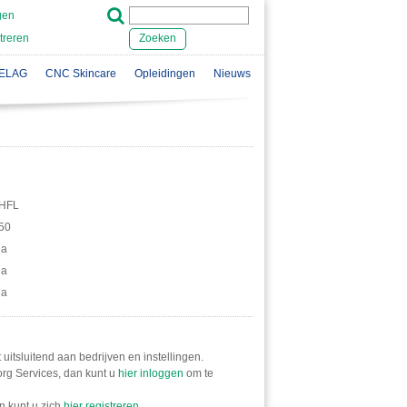
gen
treren
Zoeken
ELAG
CNC Skincare
Opleidingen
Nieuws
HFL
50
ja
ja
ja
 uitsluitend aan bedrijven en instellingen.
Zorg Services, dan kunt u
hier inloggen
om te
n kunt u zich
hier registreren
.