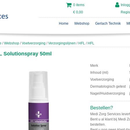
0 items
Inlog
€ 0,00
Regis
Home
Webshop
Gerlach Technik
M
e
/
Webshop
/
Voetverzorging
/
Verzorgingslijnen
/
HFL
/
HFL
L Solutionspray 50ml
Merk
Inhoud (ml)
Voetverzorging
Dermatologisch getest
Nagel/Huidverzorging
Bestellen?
Medi Zorg Services levert
Bent u al klant bij Medi 
bestellen.
Bent u nog geen klant da