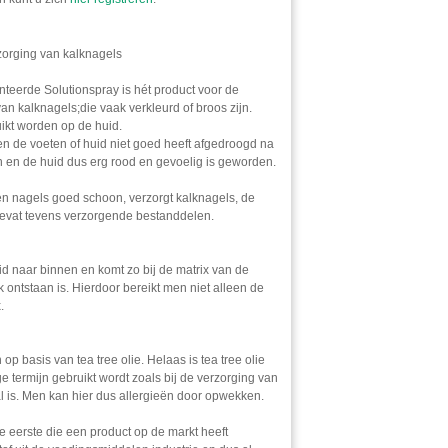
zorging van kalknagels
teerde Solutionspray is hét product voor de
n kalknagels;die vaak verkleurd of broos zijn.
ikt worden op de huid.
 de voeten of huid niet goed heeft afgedroogd na
en de huid dus erg rood en gevoelig is geworden.
n nagels goed schoon, verzorgt kalknagels, de
bevat tevens verzorgende bestanddelen.
id naar binnen en komt zo bij de matrix van de
 ontstaan is. Hierdoor bereikt men niet alleen de
.
op basis van tea tree olie. Helaas is tea tree olie
ge termijn gebruikt wordt zoals bij de verzorging van
l is. Men kan hier dus allergieën door opwekken.
e eerste die een product op de markt heeft