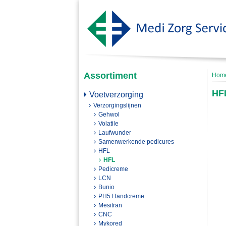
Assortiment
Hom
HF
Voetverzorging
Verzorgingslijnen
Gehwol
Volatile
Laufwunder
Samenwerkende pedicures
HFL
HFL
Pedicreme
LCN
Bunio
PH5 Handcreme
Mesitran
CNC
Mykored