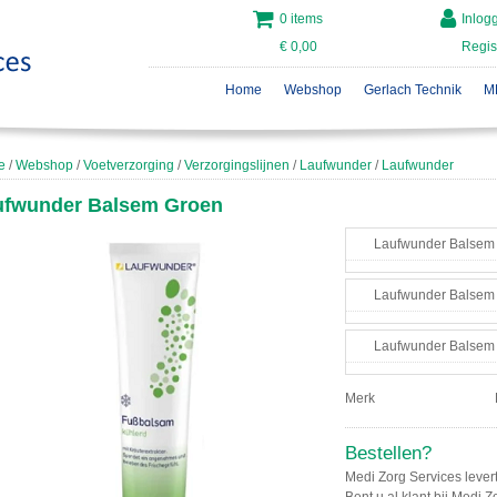
0 items
Inlog
€ 0,00
Regis
Home
Webshop
Gerlach Technik
M
e
/
Webshop
/
Voetverzorging
/
Verzorgingslijnen
/
Laufwunder
/
Laufwunder
ufwunder Balsem Groen
Laufwunder Balsem
Laufwunder Balsem
Laufwunder Balsem
Merk
Bestellen?
Medi Zorg Services levert
Bent u al klant bij Medi 