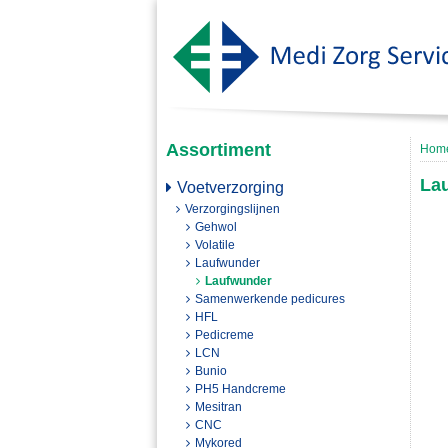
Assortiment
Hom
La
Voetverzorging
Verzorgingslijnen
Gehwol
Volatile
Laufwunder
Laufwunder
Samenwerkende pedicures
HFL
Pedicreme
LCN
Bunio
PH5 Handcreme
Mesitran
CNC
Mykored