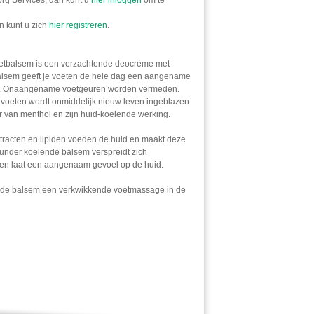
n kunt u zich
hier registreren
.
etbalsem is een verzachtende deocrème met
alsem geeft je voeten de hele dag een aangename
id. Onaangename voetgeuren worden vermeden.
 voeten wordt onmiddelijk nieuw leven ingeblazen
r van menthol en zijn huid-koelende werking.
tracten en lipiden voeden de huid en maakt deze
wunder koelende balsem verspreidt zich
in en laat een aangenaam gevoel op de huid.
dt de balsem een verkwikkende voetmassage in de