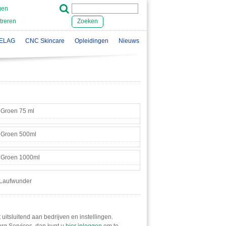
gen
treren
Zoeken
ELAG
CNC Skincare
Opleidingen
Nieuws
 Groen 75 ml
 Groen 500ml
 Groen 1000ml
Laufwunder
 uitsluitend aan bedrijven en instellingen.
Zorg Services, dan kunt u
hier inloggen
om te