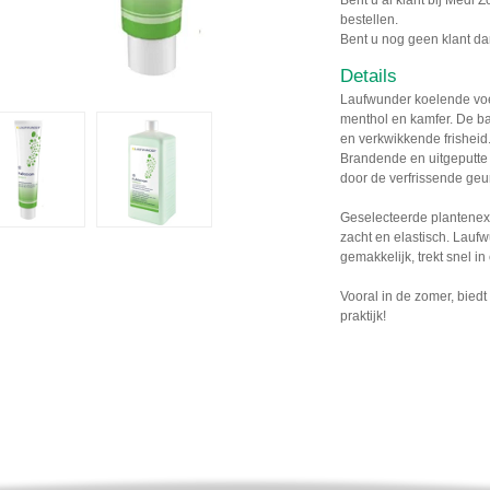
bestellen.
Bent u nog geen klant da
Details
Laufwunder koelende vo
menthol en kamfer. De b
en verkwikkende frishe
Brandende en uitgeputte
door de verfrissende geu
Geselecteerde plantenex
zacht en elastisch. Lauf
gemakkelijk, trekt snel 
Vooral in de zomer, bie
praktijk!