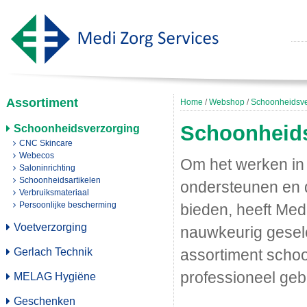
Assortiment
Home
/
Webshop
/
Schoonheidsve
Schoonheid
Schoonheidsverzorging
CNC Skincare
Webecos
Om het werken in 
Saloninrichting
Schoonheidsartikelen
ondersteunen en d
Verbruiksmateriaal
Persoonlijke bescherming
bieden, heeft Med
Voetverzorging
nauwkeurig gesel
Gerlach Technik
assortiment scho
professioneel geb
MELAG Hygiëne
Geschenken