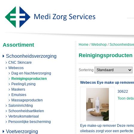
Assortiment
Home
/
Webshop
/
Schoonheidsve
Reinigingsproducten
Schoonheidsverzorging
CNC Skincare
Webecos
Sortering
Dag en Nachtverzorging
Reinigingsproducten
Webecos Eye make up remover
Peeling/Lysing
Maskers
30622
Emulsies
Toon detai
Massageproducten
Saloninrichting
Schoonheidsartikelen
Verbruiksmateriaal
Persoonlijke bescherming
Eye make-up remover Deze remo
Voetverzorging
oliebasis zorgt voor een perfecte