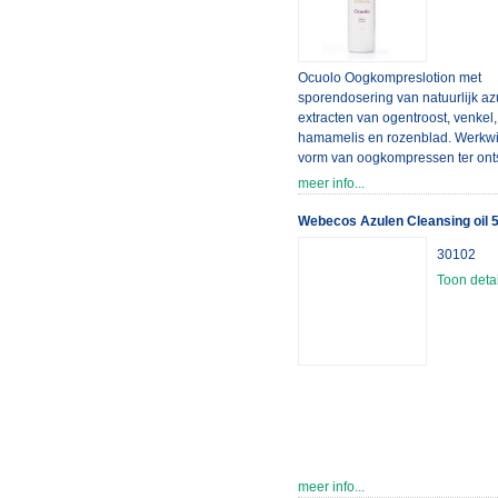
Ocuolo Oogkompreslotion met
sporendosering van natuurlijk a
extracten van ogentroost, venkel,
hamamelis en rozenblad. Werkwij
vorm van oogkompressen ter on
van vermoeide en branderige oo
meer info...
Tevens ter verfrissing van de gev
gezichtshuid. Verkrijgbaar in 125
Webecos Azulen Cleansing oil 
verkoopverpakking en 500 ml
30102
salonverpakking.
Toon detai
meer info...