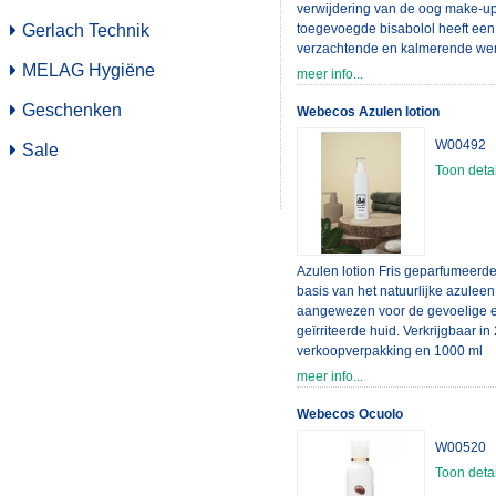
verwijdering van de oog make-u
Gerlach Technik
toegevoegde bisabolol heeft een
verzachtende en kalmerende wer
MELAG Hygiëne
de oogleden. Verkrijgbaar in 125
meer info...
verkoopverpakking en 500 ml
Geschenken
salonverpakking.
Webecos Azulen lotion
W00492
Sale
Toon detai
Azulen lotion Fris geparfumeerde
basis van het natuurlijke azuleen
aangewezen voor de gevoelige e
geïrriteerde huid. Verkrijgbaar in
verkoopverpakking en 1000 ml
salonverpakking.
meer info...
Webecos Ocuolo
W00520
Toon detai