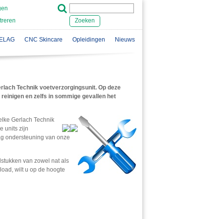
gen
treren
Zoeken
ELAG
CNC Skincare
Opleidingen
Nieuws
erlach Technik voetverzorgingsunit. Op deze
reinigen en zelfs in sommige gevallen het
elke Gerlach Technik
 units zijn
aag ondersteuning van onze
dstukken van zowel nat als
load, wilt u op de hoogte