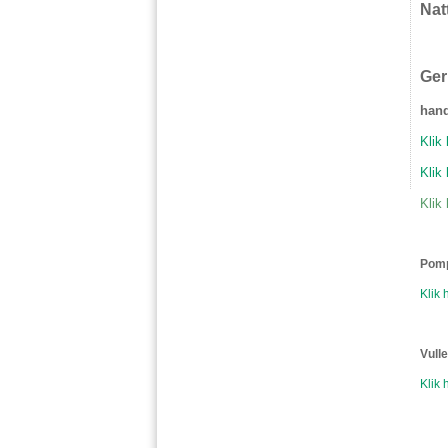
Nat
Ger
hand
Klik
Klik
Klik
Pomp
Klik 
Vull
Klik 