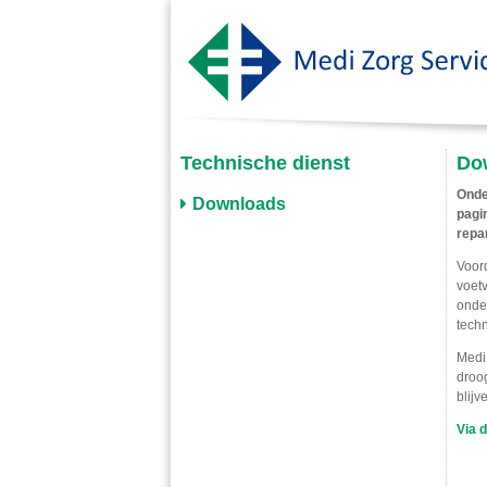
Technische dienst
Do
Onde
Downloads
pagi
repa
Voor
voet
onder
techn
Medi 
droog
blijv
Via 