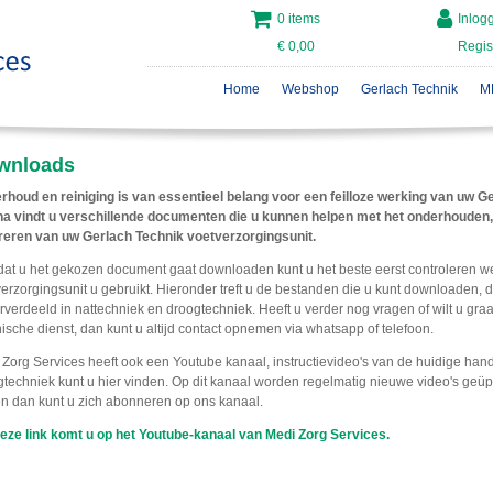
0 items
Inlog
€ 0,00
Regis
Home
Webshop
Gerlach Technik
M
wnloads
rhoud en reiniging is van essentieel belang voor een feilloze werking van uw G
na vindt u verschillende documenten die u kunnen helpen met het onderhouden, 
reren van uw Gerlach Technik voetverzorgingsunit.
dat u het gekozen document gaat downloaden kunt u het beste eerst controleren w
verzorgingsunit
u gebruikt. Hieronder treft u de bestanden die u kunt downloaden, de
verdeeld in nattechniek en droogtechniek. Heeft u verder nog vragen of wilt u gr
ische dienst, dan kunt u altijd contact opnemen via whatsapp of telefoon.
Zorg Services heeft ook een Youtube kanaal, instructievideo's van de huidige han
techniek kunt u hier vinden. Op dit kanaal worden regelmatig nieuwe video's geüp
en dan kunt u zich abonneren op ons kanaal.
deze link komt u op het Youtube-kanaal van Medi Zorg Services.