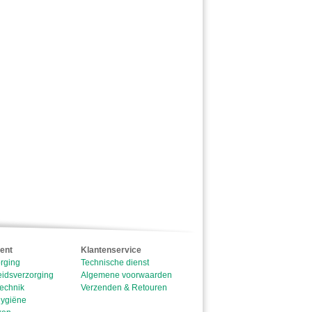
ent
Klantenservice
rging
Technische dienst
idsverzorging
Algemene voorwaarden
echnik
Verzenden & Retouren
ygiëne