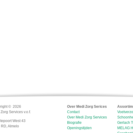
right © 2026
Over Medi Zorg Serices
Assortim
Zorg Services v.o.f.
Contact
Voetverzo
Over Medi Zorg Services
Schoonhe
tepoort West 43
Biografie
Gerlach T
 RD, Almelo
Openingstijden
MELAG H