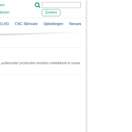
gen
treren
Zoeken
ELAG
CNC Skincare
Opleidingen
Nieuws
n. Laufwunder producten worden ontwikkeld in nauw