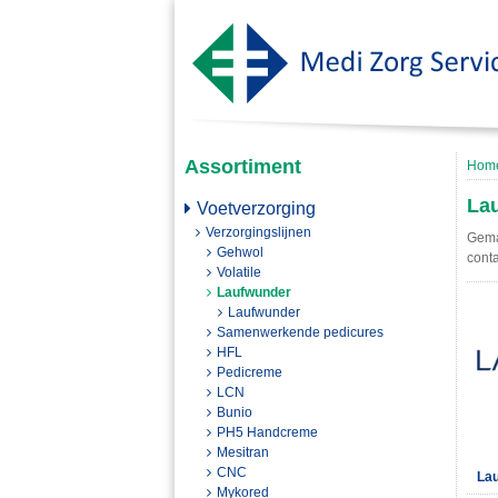
Assortiment
Hom
La
Voetverzorging
Verzorgingslijnen
Gema
Gehwol
conta
Volatile
Laufwunder
Laufwunder
Samenwerkende pedicures
HFL
Pedicreme
LCN
Bunio
PH5 Handcreme
Mesitran
CNC
La
Mykored