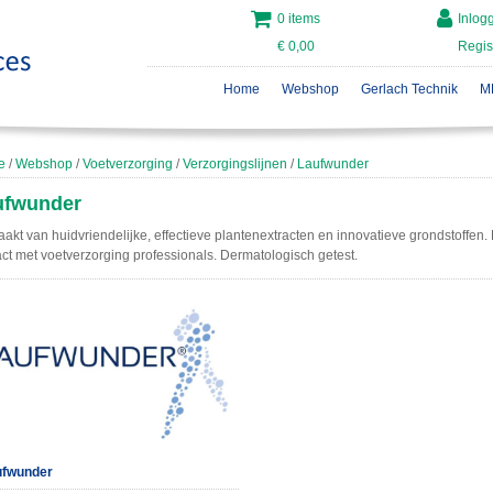
0 items
Inlog
€ 0,00
Regis
Home
Webshop
Gerlach Technik
M
e
/
Webshop
/
Voetverzorging
/
Verzorgingslijnen
/
Laufwunder
ufwunder
akt van huidvriendelijke, effectieve plantenextracten en innovatieve grondstoffe
ct met voetverzorging professionals. Dermatologisch getest.
ufwunder