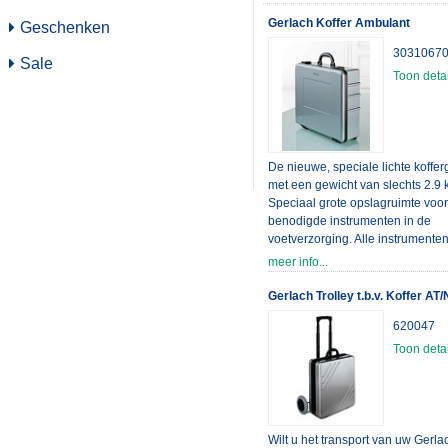
Gerlach Koffer Ambulant
Geschenken
3031067
Sale
Toon detai
De nieuwe, speciale lichte koffer
met een gewicht van slechts 2.9 
Speciaal grote opslagruimte voo
benodigde instrumenten in de
voetverzorging. Alle instrumente
fraisen, gesterilliseerde instrume
meer info...
verbandmaterialen etc. kunnen h
en veilig worden opgeslagen in
Gerlach Trolley t.b.v. Koffer AT
afdichtende steriboxen van versc
620047
groottes. Ingericht op een manier
voorziet van een goed overzicht, 
Toon detai
deze koffer de juiste eisen voor 
voetverzorging wat het werk voor
comfortabel maakt. De vervangb
steriboxen maken het herbevoor
instrumenten mogelijk. Een eenv
Wilt u het transport van uw Gerl